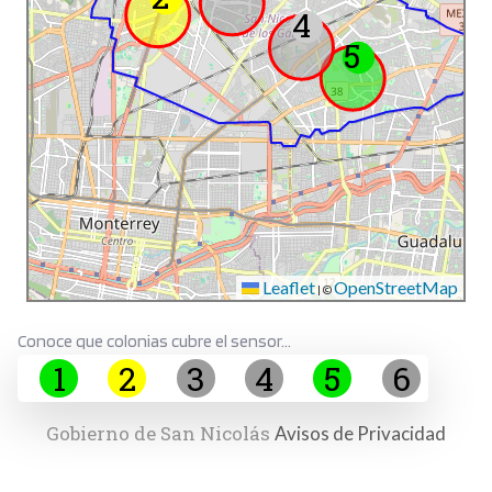
4
Mala
5
Muy
mala
Extr.
mala
SALIR
Leaflet
OpenStreetMap
|
©
Conoce que colonias cubre el sensor...
1
2
3
4
5
6
Gobierno de San Nicolás
Avisos de Privacidad