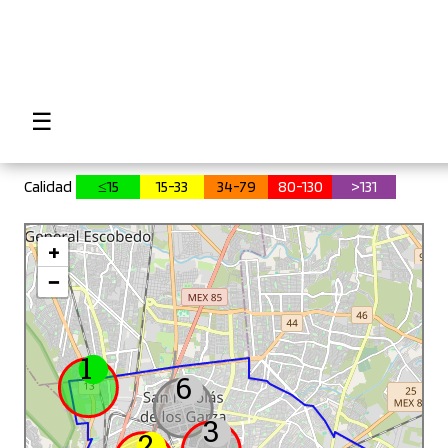
INSTRUCTIVO
☰
MAPA
DATOS
Calidad
≤15
15-33
34-79
80-130
>131
HISTORICO
ESTADISTICO
+
−
Calidad
del
Aire
1
6
Buena
3
2
Aceptable